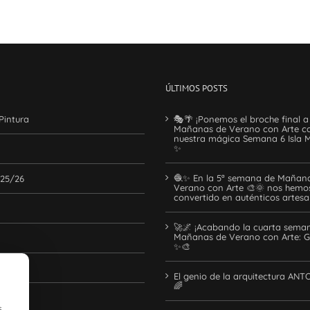
ÚLTIMOS POSTS
Pintura
🎭🌴 ¡Ponemos el broche final a
Mañanas de Verano con Arte c
nuestra mágica Semana 6 Isla M
✨
🧶✨ En la 5ª semana de Mañan
 25/26
Verano con Arte 🎨🌞 nos hemo
convertido en auténticos artes
🚀🌌 ¡Acabando la cuarta sema
Mañanas de Verano con Arte: G
✨🎨
o
El genio de la arquitectura ANT
🌈
s