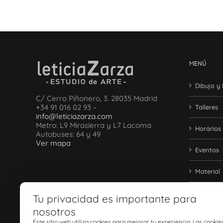
MENÚ
Dibujo y 
C/ Cerro Piñonero, 3. 28035 Madrid
+34 91 016 02 93 –
Talleres
info@leticiazarza.com
Metro: L9 Mirasierra y L7 Lacoma
Horarios
Autobuses: 64 y 49
Ver mapa
Eventos
Material
Contact
Tu privacidad es importante para
nosotros
Blog
Este sitio web utiliza cookies para mejorar tu experiencia. Las cookie