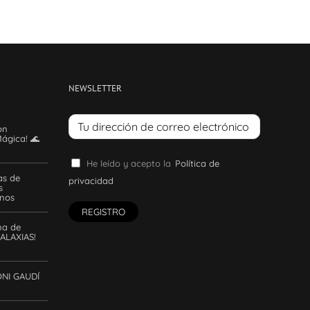
NEWSLETTER
on
ágica! 🌊
He leído y acepto la
Política de
as de
privacidad
s
anos
na de
ALAXIAS!
ONI GAUDÍ