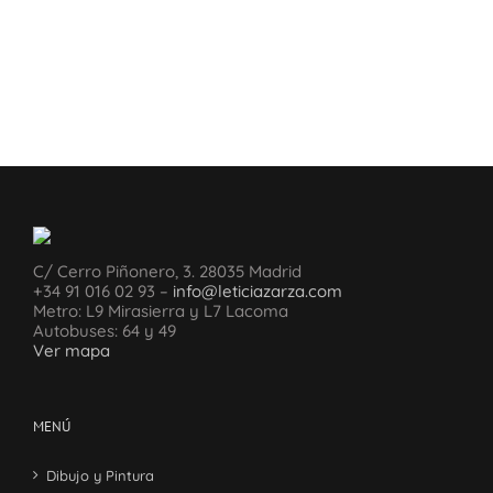
C/ Cerro Piñonero, 3. 28035 Madrid
+34 91 016 02 93 –
info@leticiazarza.com
Metro: L9 Mirasierra y L7 Lacoma
Autobuses: 64 y 49
Ver mapa
MENÚ
Dibujo y Pintura