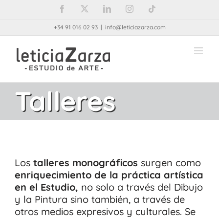
Saltar
Facebook
X
LinkedIn
Instagram
Tiktok
al
+34 91 016 02 93
|
info@leticiazarza.com
contenido
Talleres
Los
talleres monográficos
surgen como
enriquecimiento de la práctica artística
en el Estudio,
no solo a través del Dibujo
y la Pintura sino también, a través de
otros medios expresivos y culturales. Se