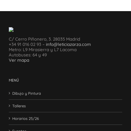
C/ Cerro Piñonero, 3. 28035 Madrid
+34 91 016 02 93 –
info@leticiazarza.com
Metro: L9 Mirasierra y L7 Lacoma
Autobuses: 64 y 49
Ver mapa
MENÚ
Dibujo y Pintura
Talleres
Horarios 25/26
Eventos