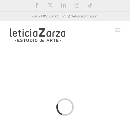
Saltar
Facebook
X
LinkedIn
Instagram
Tiktok
al
+34 91 016 02 93
|
info@leticiazarza.com
contenido
Cargando...