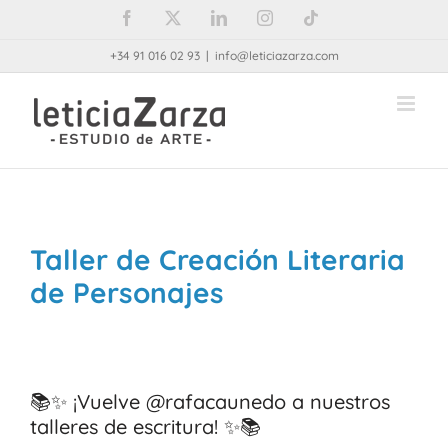
Saltar
Facebook
X
LinkedIn
Instagram
Tiktok
al
+34 91 016 02 93
|
info@leticiazarza.com
contenido
Taller de Creación Literaria
de Personajes
📚✨ ¡Vuelve @rafacaunedo a nuestros
talleres de escritura! ✨📚