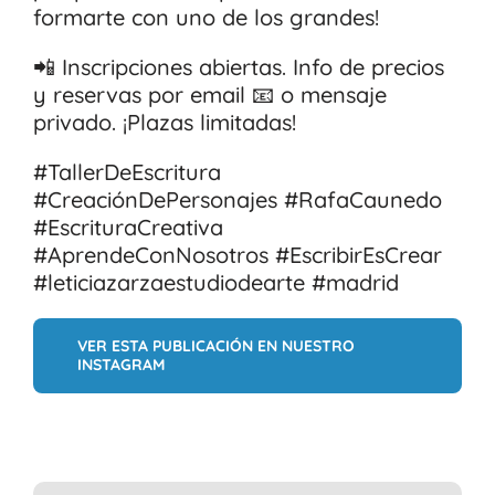
formarte con uno de los grandes!
📲 Inscripciones abiertas. Info de precios
y reservas por email 📧 o mensaje
privado. ¡Plazas limitadas!
#TallerDeEscritura
#CreaciónDePersonajes #RafaCaunedo
#EscrituraCreativa
#AprendeConNosotros #EscribirEsCrear
#leticiazarzaestudiodearte #madrid
VER ESTA PUBLICACIÓN EN NUESTRO
INSTAGRAM