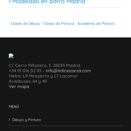
Modelado en barro Madrid
·
Clases de Dibujo
·
Clases de Pintura
·
Academia de Pintura
C/ Cerro Piñonero, 3. 28035 Madrid
+34 91 016 02 93 –
info@leticiazarza.com
Metro: L9 Mirasierra y L7 Lacoma
Autobuses: 64 y 49
Ver mapa
MENÚ
Dibujo y Pintura