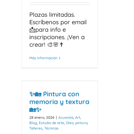
Plazas limitadas.
Escríbenos por email
📩para info e
inscripciones. ¡Ven a
crear! 🎨🌸✝️
Más información
✨🏡 Pintura con
memoria y textura
🏡✨
28 enero, 2026
|
Acuarela
,
Art
,
Blog
,
Estudio de arte
,
Oleo
,
pintura
,
Talleres
,
Técnicas