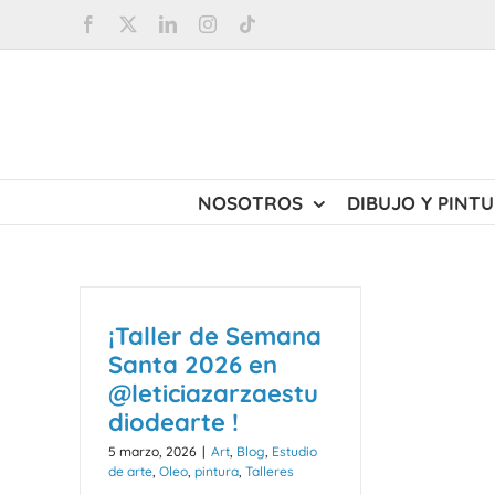
Saltar
Facebook
X
LinkedIn
Instagram
Tiktok
al
contenido
NOSOTROS
DIBUJO Y PINT
¡Taller de Semana
Santa 2026 en
@leticiazarzaestu
diodearte !
5 marzo, 2026
|
Art
,
Blog
,
Estudio
de arte
,
Oleo
,
pintura
,
Talleres