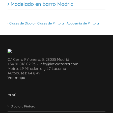
Modelado en barro Madrid
·
Clases de Dibujo
·
Clases de Pintura
·
Academia de Pintura
C/ Cerro Piñonero, 3. 28035 Madrid
+34 91 016 02 93 –
info@leticiazarza.com
Metro: L9 Mirasierra y L7 Lacoma
Autobuses: 64 y 49
Ver mapa
MENÚ
Dibujo y Pintura