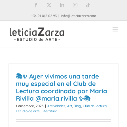
Saltar
Facebook
X
LinkedIn
Instagram
Tiktok
al
+34 91 016 02 93
|
info@leticiazarza.com
contenido
📚✨ Ayer vivimos una tarde
muy especial en el Club de
Lectura coordinado por María
Rivilla @maria.rivilla ✨📚
1 diciembre, 2025
|
Actividades
,
Art
,
Blog
,
Club de lectura
,
Estudio de arte
,
Literatura