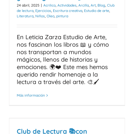
24 abril, 2025
|
Acrilico
,
Actividades
,
Arcilla
,
Art
,
Blog
,
Club
de lectura
,
Ejercicios
,
Escritura creativa
,
Estudio de arte
,
Literatura
,
Niños
,
Oleo
,
pintura
En Leticia Zarza Estudio de Arte,
nos fascinan los libros 📖 y cómo
nos transportan a mundos
mágicos, llenos de historias y
emociones. 🌍❤️ Este mes hemos
querido rendir homenaje a la
lectura a través del arte. 🎨🖌️
Más información
Club de Lectura 📚con