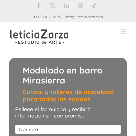
Saltar
Facebook
X
LinkedIn
Instagram
Tiktok
al
+34 91 016 02 93
|
info@leticiazarza.com
contenido
Modelado en barro
Mirasierra
Cursos y talleres de modelado
para todas las edades
Rellene el formulario y recibirá
información sin compromiso