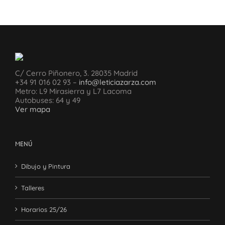
C/ Cerro Piñonero, 3. 28035 Madrid
+34 91 016 02 93 –
info@leticiazarza.com
Metro: L9 Mirasierra y L7 Lacoma
Autobuses: 64 y 49
Ver mapa
MENÚ
Dibujo y Pintura
Talleres
Horarios 25/26