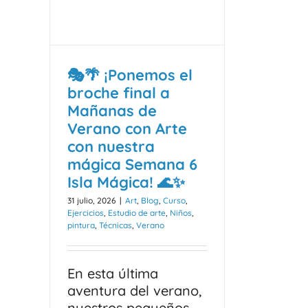
🎭🌴 ¡Ponemos el
broche final a
Mañanas de
Verano con Arte
con nuestra
mágica Semana 6
Isla Mágica! 🌊✨
31 julio, 2026
|
Art
,
Blog
,
Curso
,
Ejercicios
,
Estudio de arte
,
Niños
,
pintura
,
Técnicas
,
Verano
En esta última
aventura del verano,
nuestros pequeños