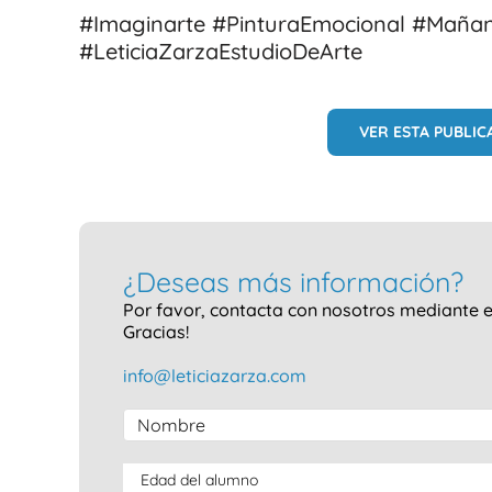
#Imaginarte #PinturaEmocional #Mañan
#LeticiaZarzaEstudioDeArte
VER ESTA PUBLI
¿Deseas más información?
Por favor, contacta con nosotros mediante em
Gracias!
info@leticiazarza.com