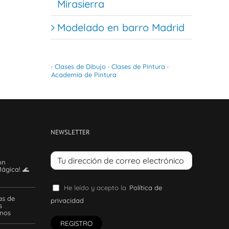
Mirasierra
Modelado en barro Madrid
·
Clases de Dibujo
·
Clases de Pintura
·
Academia de Pintura
NEWSLETTER
on
ágica! 🌊
He leído y acepto la
Política de
as de
privacidad
s
anos