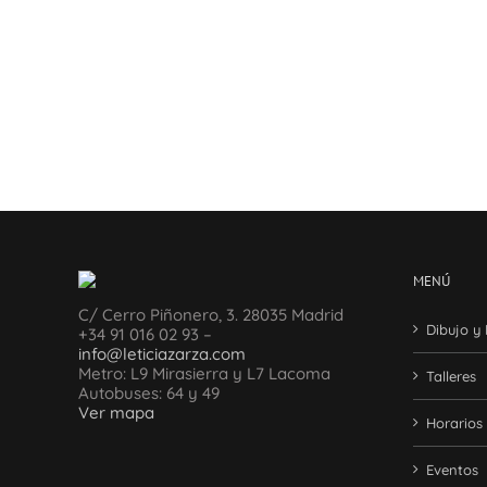
MENÚ
C/ Cerro Piñonero, 3. 28035 Madrid
Dibujo y 
+34 91 016 02 93 –
info@leticiazarza.com
Metro: L9 Mirasierra y L7 Lacoma
Talleres
Autobuses: 64 y 49
Ver mapa
Horarios
Eventos