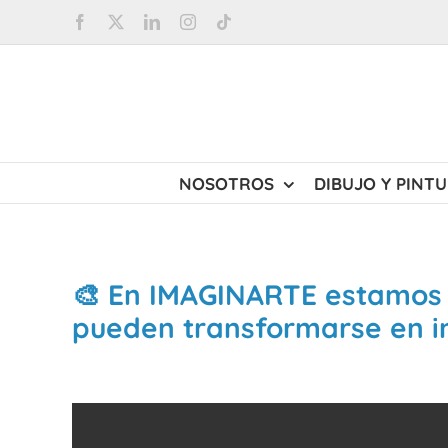
Saltar
Facebook
X
LinkedIn
Instagram
Tiktok
al
contenido
NOSOTROS
DIBUJO Y PINT
🎨 En IMAGINARTE estamos
pueden transformarse en 