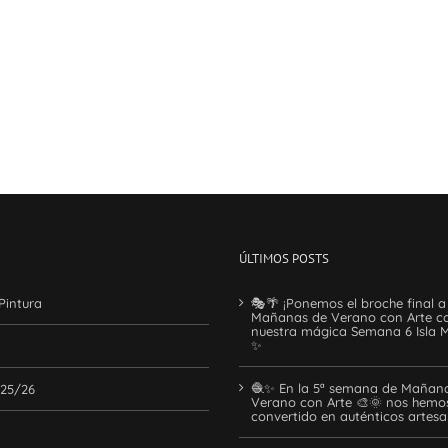
ÚLTIMOS POSTS
Pintura
🎭🌴 ¡Ponemos el broche final a
Mañanas de Verano con Arte c
nuestra mágica Semana 6 Isla M
✨
🧶✨ En la 5ª semana de Mañan
 25/26
Verano con Arte 🎨🌞 nos hemo
convertido en auténticos artes