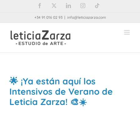
Saltar
Facebook
X
LinkedIn
Instagram
Tiktok
al
+34 91 016 02 93
|
info@leticiazarza.com
contenido
🌟 ¡Ya están aquí los
Intensivos de Verano de
Leticia Zarza! 🎨☀️