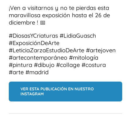
¡Ven a visitarnos y no te pierdas esta
maravillosa exposición hasta el 26 de
diciembre ! 📅
#DiosasYCriaturas #LidiaGuasch
#ExposiciónDeArte
#LeticiaZarzaEstudioDeArte #artejoven
#artecontemporáneo #mitología
#pintura #dibujo #collage #costura
#arte #madrid
VER ESTA PUBLICACIÓN EN NUESTRO
INSTAGRAM