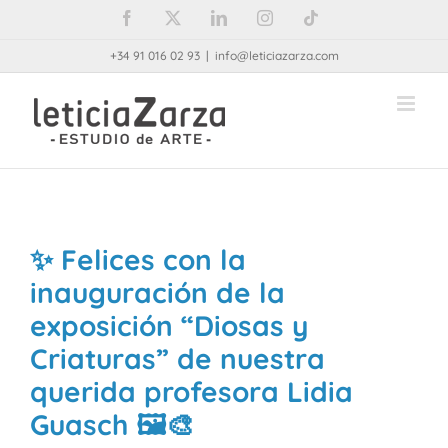
Saltar
Facebook
X
LinkedIn
Instagram
Tiktok
al
+34 91 016 02 93
|
info@leticiazarza.com
contenido
✨ Felices con la
inauguración de la
exposición “Diosas y
Criaturas” de nuestra
querida profesora Lidia
Guasch 🖼️🎨