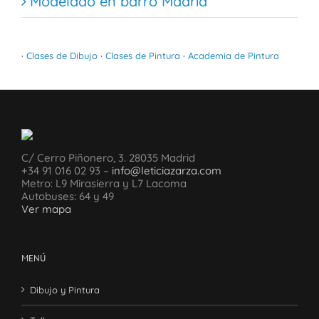
Modelado en barro Madrid
·
Clases de Dibujo
·
Clases de Pintura
·
Academia de Pintura
C/ Cerro Piñonero, 3. 28035 Madrid
+34 91 016 02 93 –
info@leticiazarza.com
Metro: L9 Mirasierra y L7 Lacoma
Autobuses: 64 y 49
Ver mapa
MENÚ
Dibujo y Pintura